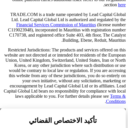
.
section
here
TRADE.COM is a trade name operated by Lead Capital Global
Ltd. Lead Capital Global Ltd is authorized and regulated by the
Financial Services Commission of Mauritius
(license number
C119023948), incorporated in Mauritius with registration number
C170738, and registered office Suite 403, 4th floor, The Catalyst
Building, Ebene, Reduit, Mauritius.
Restricted Jurisdictions: The products and services offered on this
website are not directed at or intended for residents of the European
Union, United Kingdom, Switzerland, United States, Iran or North
Korea, or any other jurisdiction where such distribution or use
would be contrary to local law or regulation. If you are accessing
this website from any of these jurisdictions, you do so entirely on
your own initiative, without any solicitation, marketing or
encouragement by Lead Capital Global Ltd or its affiliates. Lead
Capital Global Ltd bears no responsibility for compliance with local
laws applicable to you. For further details please see
Terms &
.
Conditions
تراخيصنا التنظيمية
تأكيد الاختصاص القضائي
عرض تفاصيل التنظيم الكاملة ›