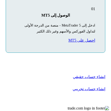
01
الوصول إلى MT5
ادخل إلى MetaTrader 5 - منصة من الدرجة الأولى
لتداول الفوركس والأسهم وغير ذلك الكثير
احصل على MT5
ابدأ
رحلتك في التداول
اليوم
أنشئ حسابك في بضع دقائق فقط
إنشاء حساب حقيقي
إنشاء حساب تجريبي