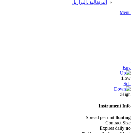
البرتغالية ،البرازيل
Menu
-
Buy
Low:
Sell
High:
Instrument Info
Spread per unit
floating
Contract Size
Expires daily
no