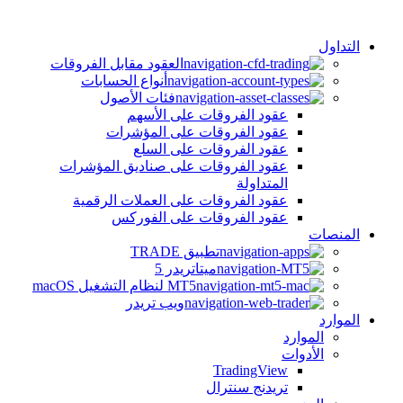
التداول
العقود مقابل الفروقات
أنواع الحسابات
فئات الأصول
عقود الفروقات على الأسهم
عقود الفروقات على المؤشرات
عقود الفروقات على السلع
عقود الفروقات على صناديق المؤشرات
المتداولة
عقود الفروقات على العملات الرقمية
عقود الفروقات على الفوركس
المنصات
تطبيق TRADE
ميتاتريدر 5
MT5 لنظام التشغيل macOS
ويب تريدر
الموارد
الموارد
الأدوات
TradingView
تريدنج سنترال