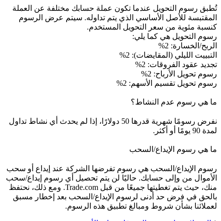
تُطبق رسوم التحويل عندما تكون عملة حسابك مختلفة عن العملة
المقتبسة للأصل الأساسي الذي يتم تداوله. سيتم عرض الرسوم
كنسبة مئوية من سعر التحويل المستخدم.
رسوم التحويل هي كما يلي:
الربح/الخسارة: 2%
التبييت الليلي (المقايضات): 2%
تجديد عقود الفروقات: 2%
رسوم تحويل الأرباح: 2%
رسوم تحويل تقسيم الأسهم: 2%
ما هي رسوم عدم النشاط؟
نفرض رسومًا شهرية قدرها 50 دولارًا، إذا لم يحدث أي نشاط تداول
لمدة 90 يومًا أو أكثر.
ما هي رسوم الإيداع/السحب
رسوم الإيداع/السحب هي رسوم تفرضها الشركة عند إيداع أو سحب
الأموال من وإلى حسابك. حاليًا لن يتم تحصيل أي رسوم إيداع/سحب
منك، حيث يتم تغطيتها جميعًا من قبل Trade.com. ومع ذلك، نحتفظ
بالحق في فرض حد أدنى لرسوم الإيداع/السحب بعد إخطار مسبق
لعملائنا بشأن شروط ومبالغ تطبيق هذه الرسوم.