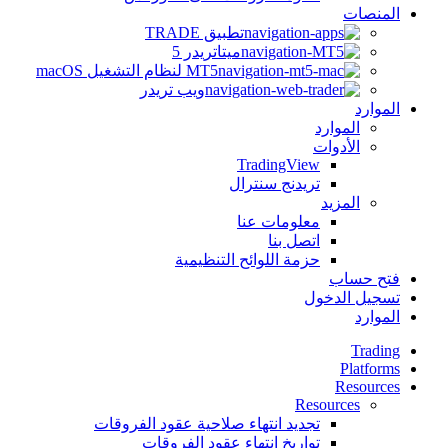
المنصات
تطبيق TRADE
ميتاتريدر 5
MT5 لنظام التشغيل macOS
ويب تريدر
الموارد
الموارد
الأدوات
TradingView
تريدنج سنترال
المزيد
معلومات عنا
اتصل بنا
حزمة اللوائح التنظيمية
فتح حساب
تسجيل الدخول
الموارد
Trading
Platforms
Resources
Resources
تجديد انتهاء صلاحية عقود الفروقات
تواريخ انتهاء عقود الفروقات