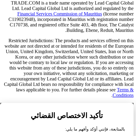
TRADE.COM is a trade name operated by Lead Capital Global
Ltd. Lead Capital Global Ltd is authorized and regulated by the
Financial Services Commission of Mauritius
(license number
C119023948), incorporated in Mauritius with registration number
C170738, and registered office Suite 403, 4th floor, The Catalyst
Building, Ebene, Reduit, Mauritius.
Restricted Jurisdictions: The products and services offered on this
website are not directed at or intended for residents of the European
Union, United Kingdom, Switzerland, United States, Iran or North
Korea, or any other jurisdiction where such distribution or use
would be contrary to local law or regulation. If you are accessing
this website from any of these jurisdictions, you do so entirely on
your own initiative, without any solicitation, marketing or
encouragement by Lead Capital Global Ltd or its affiliates. Lead
Capital Global Ltd bears no responsibility for compliance with local
laws applicable to you. For further details please see
Terms &
.
Conditions
تراخيصنا التنظيمية
تأكيد الاختصاص القضائي
عرض تفاصيل التنظيم الكاملة ›
بالمتابعة، فإنني أؤكد وأفهم ما يلي:
الولايات المتحدة