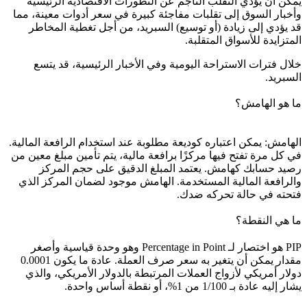
يمكن أن يؤدي التقلب الناجم عن التطورات الاقتصادية الرئيسية
وأخبار السوق إلى تقلبات مفاجئة كبيرة في سعر أدوات معينة، مما
قد يؤدي إلى زيادة (أو توسيع) السبريد، من أجل تغطية المخاطر
المتزايدة للأسواق المتقلبة.
خلال فترات الاستراحة اليومية وفي الأخبار الرئيسية، قد يتسع
السبريد.
ما هو الهامش؟
الهامش: يمكن اعتباره كوديعة مطلوبة عند استخدام الرافعة المالية.
في كل مرة تفتح فيها مركزًا برافعة مالية، يتم تأمين مبلغ معين من
رصيد حسابك كهامش. يعتمد المبلغ الدقيق على حجم المركز
والرافعة المالية المستخدمة. الهامش موجود لضمان المركز الذي
فتحته في حالة تحركه ضدك.
ما هي النقطة؟
PIP هو اختصار لـ Percentage in Point وهو وحدة قياسية وأصغر
مقدار يمكن أن يتغير به سعر صرف العملة. عادة ما يكون 0.0001
دولار أمريكي لأزواج العملات المرتبطة بالدولار الأمريكي، والذي
يشار إليه عادة بـ 1/100 من 1%، أو نقطة أساس واحدة.