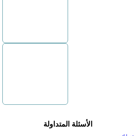
رسوم فارق التمديد = 12,600 *
0.04 = 504 دولار أمريكي
يتم دائمًا خصم رسوم الفارق من
حسابك بغض النظر عن نوع المركز
(شراء أو بيع).
إجمالي تعديل التمديد = تعديل
التمديد + رسوم فارق التمديد =
(-9,954) + (-504) =
-10,458 دولار أمريكي
إذا كانت عملة حسابك مختلفة عن
عملة الأداة، فسيتم تحويل المبلغ إلى
عملة حسابك بسعر السوق الحالي.
الأسئلة المتداولة