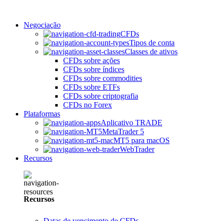
Negociação
CFDs
Tipos de conta
Classes de ativos
CFDs sobre ações
CFDs sobre índices
CFDs sobre commodities
CFDs sobre ETFs
CFDs sobre criptografia
CFDs no Forex
Plataformas
Aplicativo TRADE
MetaTrader 5
MT5 para macOS
WebTrader
Recursos
Recursos
Datas de vencimento de CFDs