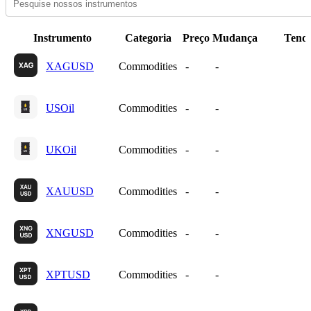
Instrumento
Categoria
Preço
Mudança
Tendê
XAGUSD
Commodities
-
-
USOil
Commodities
-
-
UKOil
Commodities
-
-
XAUUSD
Commodities
-
-
XNGUSD
Commodities
-
-
XPTUSD
Commodities
-
-