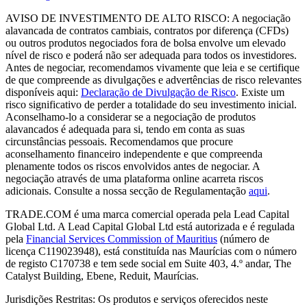
AVISO DE INVESTIMENTO DE ALTO RISCO: A negociação
alavancada de contratos cambiais, contratos por diferença (CFDs)
ou outros produtos negociados fora de bolsa envolve um elevado
nível de risco e poderá não ser adequada para todos os investidores.
Antes de negociar, recomendamos vivamente que leia e se certifique
de que compreende as divulgações e advertências de risco relevantes
disponíveis aqui:
Declaração de Divulgação de Risco
. Existe um
risco significativo de perder a totalidade do seu investimento inicial.
Aconselhamo-lo a considerar se a negociação de produtos
alavancados é adequada para si, tendo em conta as suas
circunstâncias pessoais. Recomendamos que procure
aconselhamento financeiro independente e que compreenda
plenamente todos os riscos envolvidos antes de negociar. A
negociação através de uma plataforma online acarreta riscos
adicionais. Consulte a nossa secção de Regulamentação
aqui
.
TRADE.COM é uma marca comercial operada pela Lead Capital
Global Ltd. A Lead Capital Global Ltd está autorizada e é regulada
pela
Financial Services Commission of Mauritius
(número de
licença C119023948), está constituída nas Maurícias com o número
de registo C170738 e tem sede social em Suite 403, 4.º andar, The
Catalyst Building, Ebene, Reduit, Maurícias.
Jurisdições Restritas: Os produtos e serviços oferecidos neste