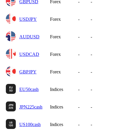
GBPUSD
Forex
-
-
USDJPY
Forex
-
-
AUDUSD
Forex
-
-
USDCAD
Forex
-
-
GBPJPY
Forex
-
-
EU50cash
Indices
-
-
JPN225cash
Indices
-
-
US100cash
Indices
-
-