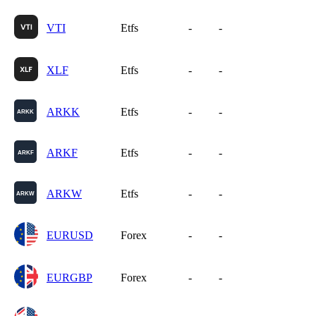
VTI
Etfs
-
-
XLF
Etfs
-
-
ARKK
Etfs
-
-
ARKF
Etfs
-
-
ARKW
Etfs
-
-
EURUSD
Forex
-
-
EURGBP
Forex
-
-