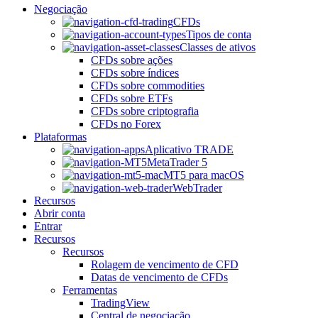
Negociação
CFDs
Tipos de conta
Classes de ativos
CFDs sobre ações
CFDs sobre índices
CFDs sobre commodities
CFDs sobre ETFs
CFDs sobre criptografia
CFDs no Forex
Plataformas
Aplicativo TRADE
MetaTrader 5
MT5 para macOS
WebTrader
Recursos
Abrir conta
Entrar
Recursos
Recursos
Rolagem de vencimento de CFD
Datas de vencimento de CFDs
Ferramentas
TradingView
Central de negociação