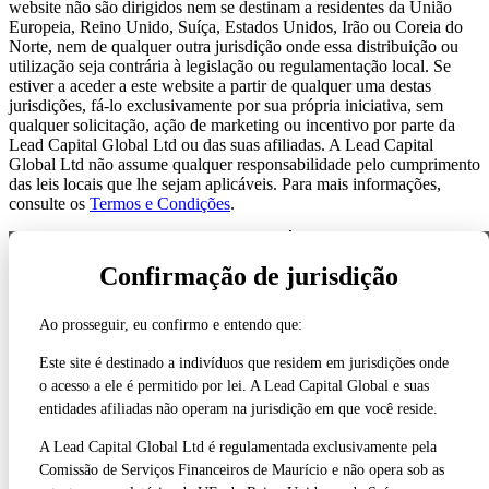
website não são dirigidos nem se destinam a residentes da União
Europeia, Reino Unido, Suíça, Estados Unidos, Irão ou Coreia do
Norte, nem de qualquer outra jurisdição onde essa distribuição ou
utilização seja contrária à legislação ou regulamentação local. Se
estiver a aceder a este website a partir de qualquer uma destas
jurisdições, fá-lo exclusivamente por sua própria iniciativa, sem
qualquer solicitação, ação de marketing ou incentivo por parte da
Lead Capital Global Ltd ou das suas afiliadas. A Lead Capital
Global Ltd não assume qualquer responsabilidade pelo cumprimento
das leis locais que lhe sejam aplicáveis. Para mais informações,
consulte os
Termos e Condições
.
AS NOSSAS LICENÇAS REGULATÓRIAS
Confirmação de jurisdição
AS NOSSAS LICENÇAS REGULATÓRIAS ›
Ao prosseguir, eu confirmo e entendo que:
Estados Unidos
FINRA / SEC
Este site é destinado a indivíduos que residem em jurisdições onde
CRD# 316822
o acesso a ele é permitido por lei. A Lead Capital Global e suas
entidades afiliadas não operam na jurisdição em que você reside.
Reino Unido
Regulado pela FCA
A Lead Capital Global Ltd é regulamentada exclusivamente pela
Licença 738538
Comissão de Serviços Financeiros de Maurício e não opera sob as