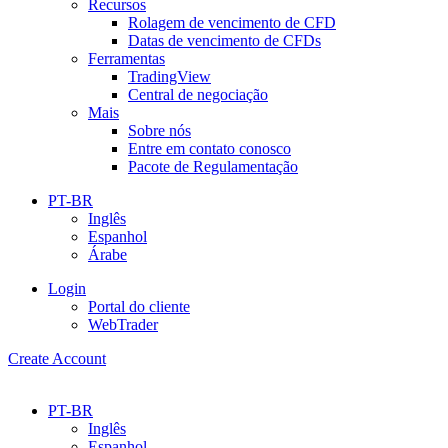
Recursos
Rolagem de vencimento de CFD
Datas de vencimento de CFDs
Ferramentas
TradingView
Central de negociação
Mais
Sobre nós
Entre em contato conosco
Pacote de Regulamentação
PT-BR
Inglês
Espanhol
Árabe
Login
Portal do cliente
WebTrader
Create Account
PT-BR
Inglês
Espanhol