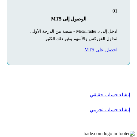
01
الوصول إلى MT5
ادخل إلى MetaTrader 5 - منصة من الدرجة الأولى
لتداول الفوركس والأسهم وغير ذلك الكثير
احصل على MT5
ابدأ
رحلتك في التداول
اليوم
أنشئ حسابك في بضع دقائق فقط
إنشاء حساب حقيقي
إنشاء حساب تجريبي