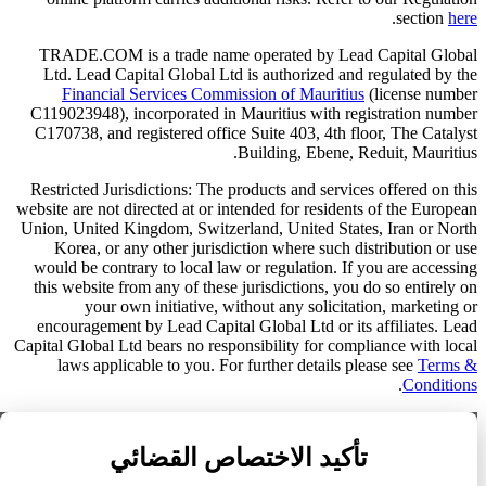
.
section
here
TRADE.COM is a trade name operated by Lead Capital Global
Ltd. Lead Capital Global Ltd is authorized and regulated by the
Financial Services Commission of Mauritius
(license number
C119023948), incorporated in Mauritius with registration number
C170738, and registered office Suite 403, 4th floor, The Catalyst
Building, Ebene, Reduit, Mauritius.
Restricted Jurisdictions: The products and services offered on this
website are not directed at or intended for residents of the European
Union, United Kingdom, Switzerland, United States, Iran or North
Korea, or any other jurisdiction where such distribution or use
would be contrary to local law or regulation. If you are accessing
this website from any of these jurisdictions, you do so entirely on
your own initiative, without any solicitation, marketing or
encouragement by Lead Capital Global Ltd or its affiliates. Lead
Capital Global Ltd bears no responsibility for compliance with local
laws applicable to you. For further details please see
Terms &
.
Conditions
تراخيصنا التنظيمية
تأكيد الاختصاص القضائي
عرض تفاصيل التنظيم الكاملة ›