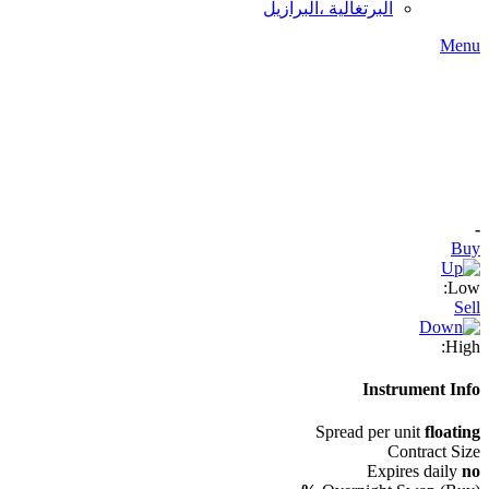
البرتغالية ،البرازيل
Menu
-
Buy
Low:
Sell
High:
Instrument Info
Spread per unit
floating
Contract Size
Expires daily
no