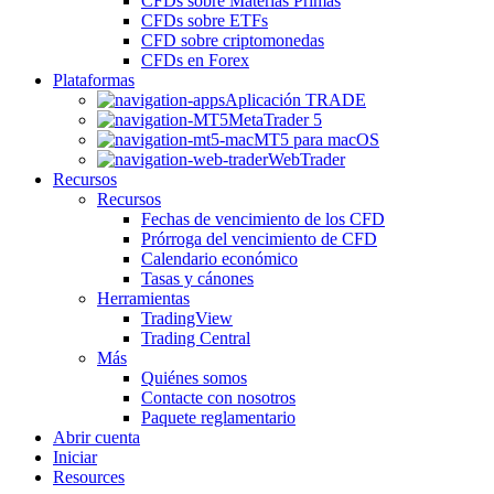
CFDs sobre Materias Primas
CFDs sobre ETFs
CFD sobre criptomonedas
CFDs en Forex
Plataformas
Aplicación TRADE
MetaTrader 5
MT5 para macOS
WebTrader
Recursos
Recursos
Fechas de vencimiento de los CFD
Prórroga del vencimiento de CFD
Calendario económico
Tasas y cánones
Herramientas
TradingView
Trading Central
Más
Quiénes somos
Contacte con nosotros
Paquete reglamentario
Abrir cuenta
Iniciar
Resources