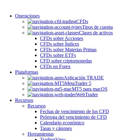
Operaciones
CFDs
Tipos de cuenta
Clases de activos
CFDs sobre Acciones
CFDs sobre Índices
CFDs sobre Materias Primas
CFDs sobre ETFs
CFD sobre criptomonedas
CFDs en Forex
Plataformas
Aplicación TRADE
MetaTrader 5
MT5 para macOS
WebTrader
Recursos
Recursos
Fechas de vencimiento de los CFD
Prórroga del vencimiento de CFD
Calendario económico
Tasas y cánones
Herramientas
TradingView