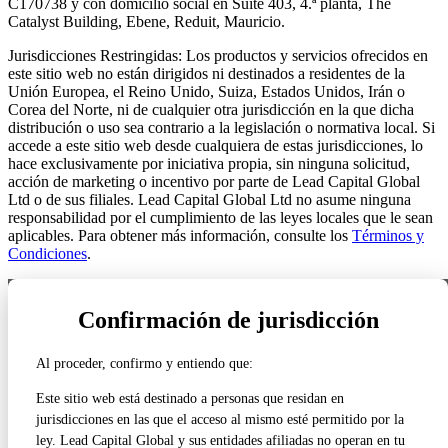
C170738 y con domicilio social en Suite 403, 4.ª planta, The
Catalyst Building, Ebene, Reduit, Mauricio.
Jurisdicciones Restringidas: Los productos y servicios ofrecidos en
este sitio web no están dirigidos ni destinados a residentes de la
Unión Europea, el Reino Unido, Suiza, Estados Unidos, Irán o
Corea del Norte, ni de cualquier otra jurisdicción en la que dicha
distribución o uso sea contrario a la legislación o normativa local. Si
accede a este sitio web desde cualquiera de estas jurisdicciones, lo
hace exclusivamente por iniciativa propia, sin ninguna solicitud,
acción de marketing o incentivo por parte de Lead Capital Global
Ltd o de sus filiales. Lead Capital Global Ltd no asume ninguna
responsabilidad por el cumplimiento de las leyes locales que le sean
aplicables. Para obtener más información, consulte los
Términos y
Condiciones
.
NUESTRAS LICENCIAS REGULATORIAS
Confirmación de jurisdicción
VER TODOS LOS DETALLES DE LA REGULACIÓN ›
Al proceder, confirmo y entiendo que:
Estados Unidos
FINRA / SEC
Este sitio web está destinado a personas que residan en
CRD# 316822
jurisdicciones en las que el acceso al mismo esté permitido por la
ley. Lead Capital Global y sus entidades afiliadas no operan en tu
Reino Unido