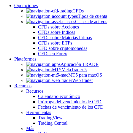
Operaciones
CFDs
Tipos de cuenta
Clases de activos
CFDs sobre Acciones
CFDs sobre Índices
CFDs sobre Materias Primas
CFDs sobre ETFs
CFD sobre criptomonedas
CFDs en Forex
Plataformas
Aplicación TRADE
MetaTrader 5
MT5 para macOS
WebTrader
Recursos
Recursos
Calendario económico
Prórroga del vencimiento de CFD
Fechas de vencimiento de los CFD
Herramientas
TradingView
Trading Central
Más