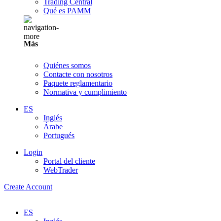
Trading Central
Qué es PAMM
Más
Quiénes somos
Contacte con nosotros
Paquete reglamentario
Normativa y cumplimiento
ES
Inglés
Árabe
Portugués
Login
Portal del cliente
WebTrader
Create Account
ES