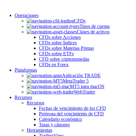
Operaciones
CFDs
Tipos de cuenta
Clases de activos
CFDs sobre Acciones
CFDs sobre Índices
CFDs sobre Materias Primas
CFDs sobre ETFs
CFD sobre criptomonedas
CFDs en Forex
Plataformas
Aplicación TRADE
MetaTrader 5
MT5 para macOS
WebTrader
Recursos
Recursos
Fechas de vencimiento de los CFD
Prórroga del vencimiento de CFD
Calendario económico
Tasas y cánones
Herramientas
TradingView