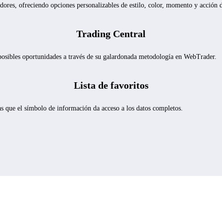
radores, ofreciendo opciones personalizables de estilo, color, momento y acción 
Trading Central
r posibles oportunidades a través de su galardonada metodología en WebTrader.
Lista de favoritos
ras que el símbolo de información da acceso a los datos completos.
Trade.com en
WebTrader
es para todos.
 hacerlo. Rastrea, clasifica y negocia activos basándote en la acción d