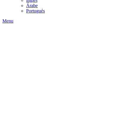
Inglés
Árabe
Portugués
Menu
Operar con WebT