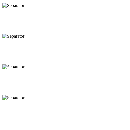
cualquier momento y lugar.
Negocia acciones, divisas, índices y materias primas en más de 100 mercados
Empieza en el ordenador, termina en el móvil: tus operaciones van donde tú 
Comercia en tu idioma con soporte en más de 2 idiomas.
Disfruta de una negociación de CFD sin complicaciones con nuestra plataforma