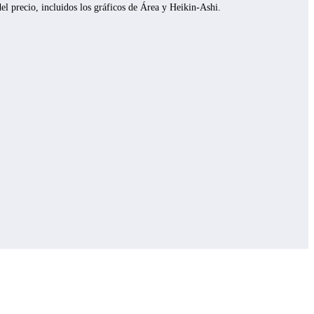
del precio, incluidos los gráficos de Área y Heikin-Ashi.
e los precios en directo y en la opinión de los operadores, en