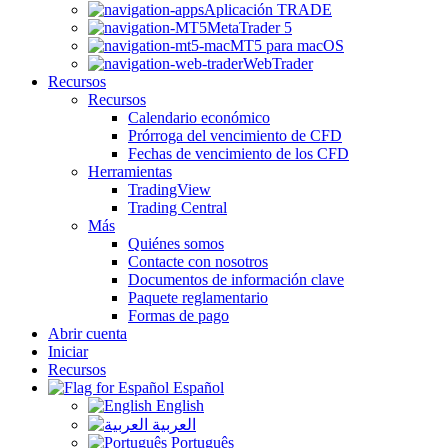
Aplicación TRADE
MetaTrader 5
MT5 para macOS
WebTrader
Recursos
Recursos
Calendario económico
Prórroga del vencimiento de CFD
Fechas de vencimiento de los CFD
Herramientas
TradingView
Trading Central
Más
Quiénes somos
Contacte con nosotros
Documentos de información clave
Paquete reglamentario
Formas de pago
Abrir cuenta
Iniciar
Recursos
Español
English
العربية
Português