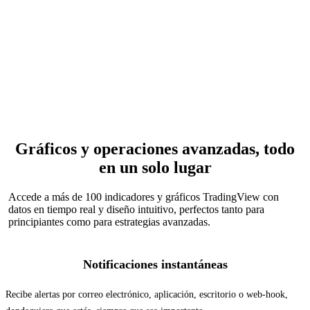
Configura fácilmente alertas de negociación personalizadas. Sé el
primero en saber cuándo un activo alcanza tu precio objetivo o cruza
un umbral técnico. Adelántate a los acontecimientos y reacciona en
tiempo real, para no perder nunca una oportunidad de mercado.
Totalmente personalizable<x id="gid_0"></x>Elige entre 13
condiciones de alerta o activa alertas a partir de dibujos de gráficos y
estrategias Pine Script®. Flexibilidad total, creada para la precisión.
Gráficos y operaciones avanzadas, todo
en un solo lugar
Accede a más de 100 indicadores y gráficos TradingView con
datos en tiempo real y diseño intuitivo, perfectos tanto para
principiantes como para estrategias avanzadas.
Notificaciones instantáneas
Recibe alertas por correo electrónico, aplicación, escritorio o web-hook,