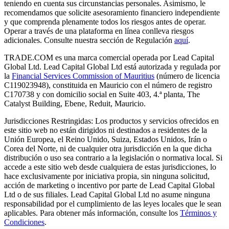
teniendo en cuenta sus circunstancias personales. Asimismo, le
recomendamos que solicite asesoramiento financiero independiente
y que comprenda plenamente todos los riesgos antes de operar.
Operar a través de una plataforma en línea conlleva riesgos
adicionales. Consulte nuestra sección de Regulación
aquí
.
TRADE.COM es una marca comercial operada por Lead Capital
Global Ltd. Lead Capital Global Ltd está autorizada y regulada por
la
Financial Services Commission of Mauritius
(número de licencia
C119023948), constituida en Mauricio con el número de registro
C170738 y con domicilio social en Suite 403, 4.ª planta, The
Catalyst Building, Ebene, Reduit, Mauricio.
Jurisdicciones Restringidas: Los productos y servicios ofrecidos en
este sitio web no están dirigidos ni destinados a residentes de la
Unión Europea, el Reino Unido, Suiza, Estados Unidos, Irán o
Corea del Norte, ni de cualquier otra jurisdicción en la que dicha
distribución o uso sea contrario a la legislación o normativa local. Si
accede a este sitio web desde cualquiera de estas jurisdicciones, lo
hace exclusivamente por iniciativa propia, sin ninguna solicitud,
acción de marketing o incentivo por parte de Lead Capital Global
Ltd o de sus filiales. Lead Capital Global Ltd no asume ninguna
responsabilidad por el cumplimiento de las leyes locales que le sean
aplicables. Para obtener más información, consulte los
Términos y
Condiciones
.