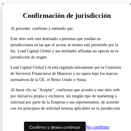
NUESTRAS LICENCIAS REGULATORIAS
Confirmación de jurisdicción
VER TODOS LOS DETALLES DE LA REGULACIÓN ›
Al proceder, confirmo y entiendo que:
Estados Unidos
FINRA / SEC
Este sitio web está destinado a personas que residan en
CRD# 316822
jurisdicciones en las que el acceso al mismo esté permitido por la
ley. Lead Capital Global y sus entidades afiliadas no operan en tu
Reino Unido
jurisdicción de origen.
Regulado por la FCA
Licencia 738538
Lead Capital Global Ltd está regulada únicamente por la Comisión
de Servicios Financieros de Mauricio y no opera bajo los marcos
Europa
normativos de la UE, el Reino Unido o Suiza;
Regulado por CySEC
Licencia 227/14
Al hacer clic en "Aceptar", confirmas que accedes a este sitio web
por iniciativa propia y exclusiva, sin ningún tipo de marketing o
Europa
solicitud por parte de la Empresa o sus representantes, de acuerdo
Regulado por CySEC
Licencia 227/14
con los principios de solicitud inversa aplicables en tu jurisdicción.
2025 TRADE.com Todos los derechos reservados.
No confirmo
Confirmo y deseo continuar
Operar en los mercados financieros conlleva riesgos.