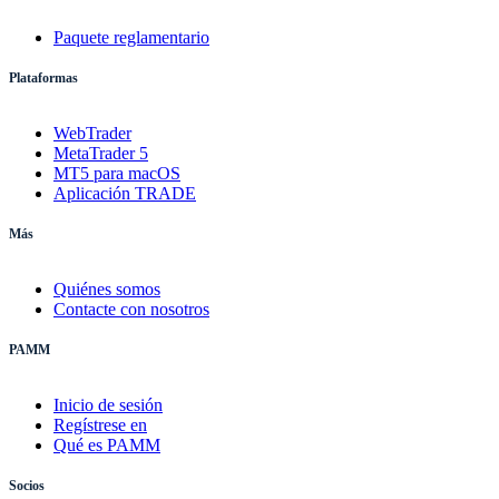
Paquete reglamentario
Plataformas
WebTrader
MetaTrader 5
MT5 para macOS
Aplicación TRADE
Más
Quiénes somos
Contacte con nosotros
PAMM
Inicio de sesión
Regístrese en
Qué es PAMM
Socios