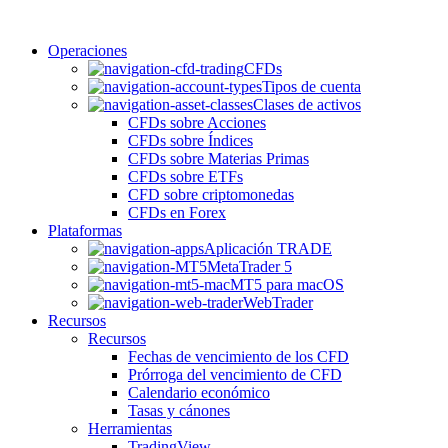
Operaciones
CFDs
Tipos de cuenta
Clases de activos
CFDs sobre Acciones
CFDs sobre Índices
CFDs sobre Materias Primas
CFDs sobre ETFs
CFD sobre criptomonedas
CFDs en Forex
Plataformas
Aplicación TRADE
MetaTrader 5
MT5 para macOS
WebTrader
Recursos
Recursos
Fechas de vencimiento de los CFD
Prórroga del vencimiento de CFD
Calendario económico
Tasas y cánones
Herramientas
TradingView