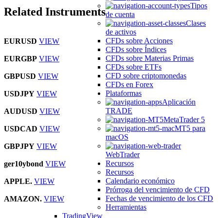
Tipos
Related Instruments
de cuenta
Clases
de activos
CFDs sobre Acciones
EURUSD
VIEW
CFDs sobre Índices
CFDs sobre Materias Primas
EURGBP
VIEW
CFDs sobre ETFs
CFD sobre criptomonedas
GBPUSD
VIEW
CFDs en Forex
Plataformas
USDJPY
VIEW
Aplicación
TRADE
AUDUSD
VIEW
MetaTrader 5
MT5 para
USDCAD
VIEW
macOS
GBPJPY
VIEW
WebTrader
Recursos
ger10ybond
VIEW
Recursos
Calendario económico
APPLE.
VIEW
Prórroga del vencimiento de CFD
Fechas de vencimiento de los CFD
AMAZON.
VIEW
Herramientas
TradingView