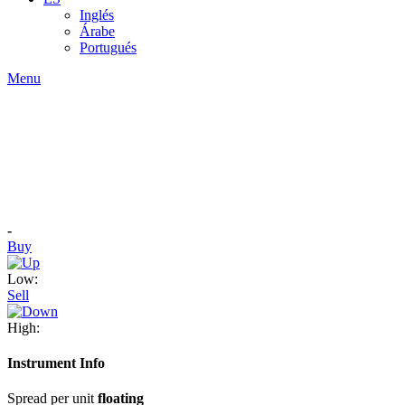
Inglés
Árabe
Portugués
Menu
-
Buy
Low:
Sell
High:
Instrument Info
Spread per unit
floating