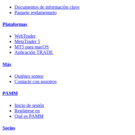
Documentos de información clave
Paquete reglamentario
Plataformas
WebTrader
MetaTrader 5
MT5 para macOS
Aplicación TRADE
Más
Quiénes somos
Contacte con nosotros
PAMM
Inicio de sesión
Regístrese en
Qué es PAMM
Socios