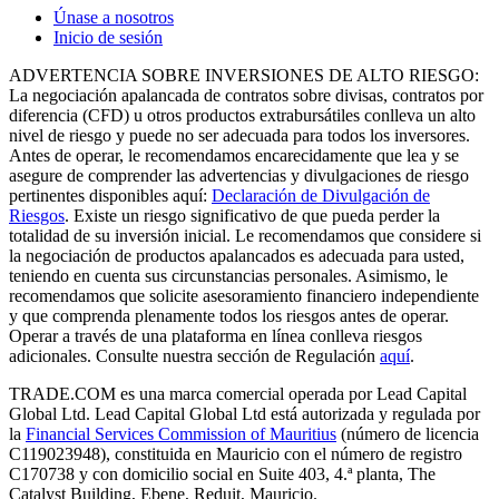
Únase a nosotros
Inicio de sesión
ADVERTENCIA SOBRE INVERSIONES DE ALTO RIESGO:
La negociación apalancada de contratos sobre divisas, contratos por
diferencia (CFD) u otros productos extrabursátiles conlleva un alto
nivel de riesgo y puede no ser adecuada para todos los inversores.
Antes de operar, le recomendamos encarecidamente que lea y se
asegure de comprender las advertencias y divulgaciones de riesgo
pertinentes disponibles aquí:
Declaración de Divulgación de
Riesgos
. Existe un riesgo significativo de que pueda perder la
totalidad de su inversión inicial. Le recomendamos que considere si
la negociación de productos apalancados es adecuada para usted,
teniendo en cuenta sus circunstancias personales. Asimismo, le
recomendamos que solicite asesoramiento financiero independiente
y que comprenda plenamente todos los riesgos antes de operar.
Operar a través de una plataforma en línea conlleva riesgos
adicionales. Consulte nuestra sección de Regulación
aquí
.
TRADE.COM es una marca comercial operada por Lead Capital
Global Ltd. Lead Capital Global Ltd está autorizada y regulada por
la
Financial Services Commission of Mauritius
(número de licencia
C119023948), constituida en Mauricio con el número de registro
C170738 y con domicilio social en Suite 403, 4.ª planta, The
Catalyst Building, Ebene, Reduit, Mauricio.