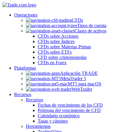
Operaciones
CFDs
Tipos de cuenta
Clases de activos
CFDs sobre Acciones
CFDs sobre Índices
CFDs sobre Materias Primas
CFDs sobre ETFs
CFD sobre criptomonedas
CFDs en Forex
Plataformas
Aplicación TRADE
MetaTrader 5
MT5 para macOS
WebTrader
Recursos
Recursos
Fechas de vencimiento de los CFD
Prórroga del vencimiento de CFD
Calendario económico
Tasas y cánones
Herramientas
TradingView