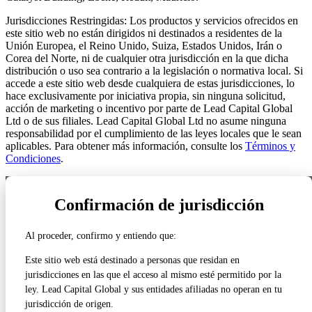
Jurisdicciones Restringidas: Los productos y servicios ofrecidos en
este sitio web no están dirigidos ni destinados a residentes de la
Unión Europea, el Reino Unido, Suiza, Estados Unidos, Irán o
Corea del Norte, ni de cualquier otra jurisdicción en la que dicha
distribución o uso sea contrario a la legislación o normativa local. Si
accede a este sitio web desde cualquiera de estas jurisdicciones, lo
hace exclusivamente por iniciativa propia, sin ninguna solicitud,
acción de marketing o incentivo por parte de Lead Capital Global
Ltd o de sus filiales. Lead Capital Global Ltd no asume ninguna
responsabilidad por el cumplimiento de las leyes locales que le sean
aplicables. Para obtener más información, consulte los
Términos y
Condiciones
.
NUESTRAS LICENCIAS REGULATORIAS
Confirmación de jurisdicción
VER TODOS LOS DETALLES DE LA REGULACIÓN ›
Al proceder, confirmo y entiendo que:
Estados Unidos
FINRA / SEC
Este sitio web está destinado a personas que residan en
CRD# 316822
jurisdicciones en las que el acceso al mismo esté permitido por la
ley. Lead Capital Global y sus entidades afiliadas no operan en tu
Reino Unido
jurisdicción de origen.
Regulado por la FCA