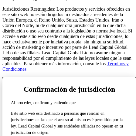
Jurisdicciones Restringidas: Los productos y servicios ofrecidos en
este sitio web no están dirigidos ni destinados a residentes de la
Unión Europea, el Reino Unido, Suiza, Estados Unidos, Irán o
Corea del Norte, ni de cualquier otra jurisdicción en la que dicha
distribución o uso sea contrario a la legislación o normativa local. Si
accede a este sitio web desde cualquiera de estas jurisdicciones, lo
hace exclusivamente por iniciativa propia, sin ninguna solicitud,
acción de marketing o incentivo por parte de Lead Capital Global
Ltd o de sus filiales. Lead Capital Global Ltd no asume ninguna
responsabilidad por el cumplimiento de las leyes locales que le sean
aplicables. Para obtener más información, consulte los
Términos y
Condiciones
.
NUESTRAS LICENCIAS REGULATORIAS
Confirmación de jurisdicción
VER TODOS LOS DETALLES DE LA REGULACIÓN ›
Al proceder, confirmo y entiendo que:
Estados Unidos
FINRA / SEC
Este sitio web está destinado a personas que residan en
CRD# 316822
jurisdicciones en las que el acceso al mismo esté permitido por la
ley. Lead Capital Global y sus entidades afiliadas no operan en tu
Reino Unido
jurisdicción de origen.
Regulado por la FCA