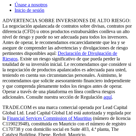
Únase a nosotros
Inicio de sesión
ADVERTENCIA SOBRE INVERSIONES DE ALTO RIESGO:
La negociación apalancada de contratos sobre divisas, contratos por
diferencia (CFD) u otros productos extrabursátiles conlleva un alto
nivel de riesgo y puede no ser adecuada para todos los inversores.
Antes de operar, le recomendamos encarecidamente que lea y se
asegure de comprender las advertencias y divulgaciones de riesgo
pertinentes disponibles aquí:
Declaración de Divulgación de
Riesgos
. Existe un riesgo significativo de que pueda perder la
totalidad de su inversión inicial. Le recomendamos que considere si
la negociación de productos apalancados es adecuada para usted,
teniendo en cuenta sus circunstancias personales. Asimismo, le
recomendamos que solicite asesoramiento financiero independiente
y que comprenda plenamente todos los riesgos antes de operar.
Operar a través de una plataforma en línea conlleva riesgos
adicionales. Consulte nuestra sección de Regulación
aquí
.
TRADE.COM es una marca comercial operada por Lead Capital
Global Ltd. Lead Capital Global Ltd está autorizada y regulada por
la
Financial Services Commission of Mauritius
(número de licencia
C119023948), constituida en Mauricio con el número de registro
C170738 y con domicilio social en Suite 403, 4.ª planta, The
Catalyst Building, Ebene, Reduit, Mauricio.