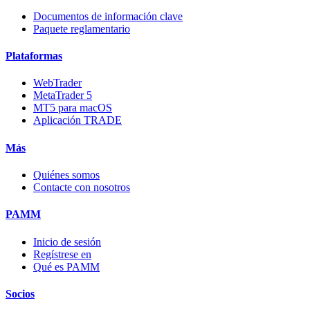
Documentos de información clave
Paquete reglamentario
Plataformas
WebTrader
MetaTrader 5
MT5 para macOS
Aplicación TRADE
Más
Quiénes somos
Contacte con nosotros
PAMM
Inicio de sesión
Regístrese en
Qué es PAMM
Socios