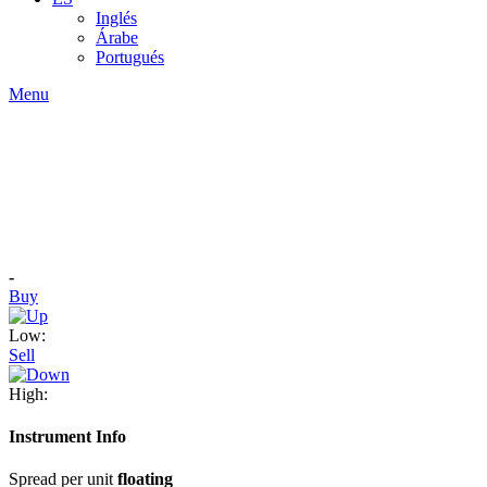
Inglés
Árabe
Portugués
Menu
-
Buy
Low:
Sell
High:
Instrument Info
Spread per unit
floating