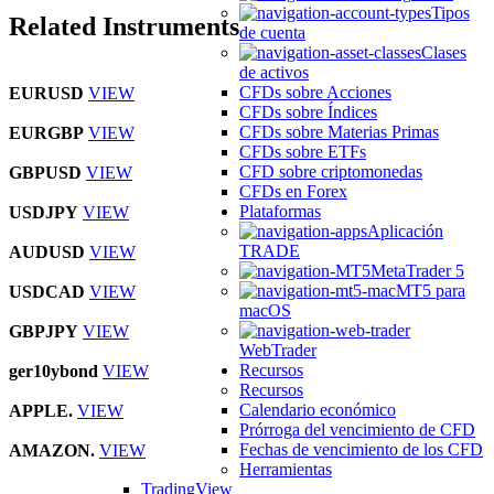
Tipos
Related Instruments
de cuenta
Clases
de activos
CFDs sobre Acciones
EURUSD
VIEW
CFDs sobre Índices
CFDs sobre Materias Primas
EURGBP
VIEW
CFDs sobre ETFs
CFD sobre criptomonedas
GBPUSD
VIEW
CFDs en Forex
Plataformas
USDJPY
VIEW
Aplicación
TRADE
AUDUSD
VIEW
MetaTrader 5
MT5 para
USDCAD
VIEW
macOS
GBPJPY
VIEW
WebTrader
Recursos
ger10ybond
VIEW
Recursos
Calendario económico
APPLE.
VIEW
Prórroga del vencimiento de CFD
Fechas de vencimiento de los CFD
AMAZON.
VIEW
Herramientas
TradingView