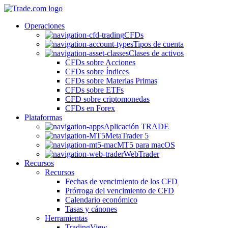
Operaciones
CFDs
Tipos de cuenta
Clases de activos
CFDs sobre Acciones
CFDs sobre Índices
CFDs sobre Materias Primas
CFDs sobre ETFs
CFD sobre criptomonedas
CFDs en Forex
Plataformas
Aplicación TRADE
MetaTrader 5
MT5 para macOS
WebTrader
Recursos
Recursos
Fechas de vencimiento de los CFD
Prórroga del vencimiento de CFD
Calendario económico
Tasas y cánones
Herramientas
TradingView