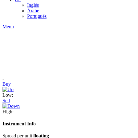
Inglés
Árabe
Portugués
Menu
-
Buy
Low:
Sell
High:
Instrument Info
Spread per unit
floating