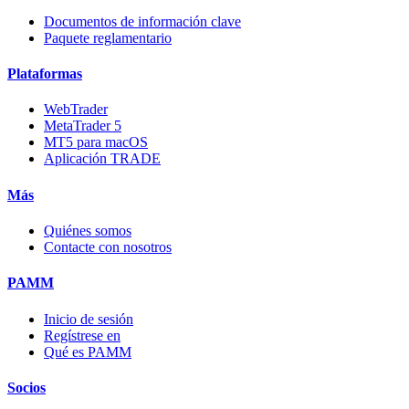
Documentos de información clave
Paquete reglamentario
Plataformas
WebTrader
MetaTrader 5
MT5 para macOS
Aplicación TRADE
Más
Quiénes somos
Contacte con nosotros
PAMM
Inicio de sesión
Regístrese en
Qué es PAMM
Socios