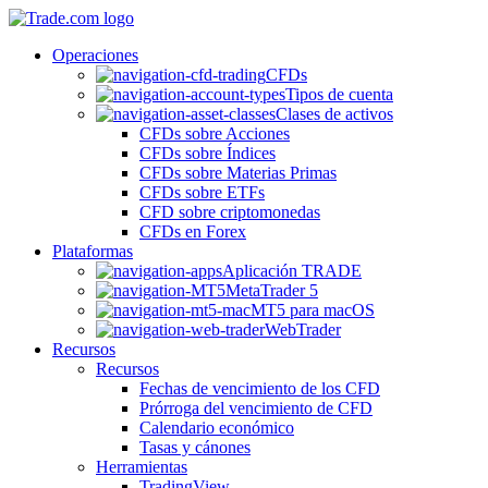
Operaciones
CFDs
Tipos de cuenta
Clases de activos
CFDs sobre Acciones
CFDs sobre Índices
CFDs sobre Materias Primas
CFDs sobre ETFs
CFD sobre criptomonedas
CFDs en Forex
Plataformas
Aplicación TRADE
MetaTrader 5
MT5 para macOS
WebTrader
Recursos
Recursos
Fechas de vencimiento de los CFD
Prórroga del vencimiento de CFD
Calendario económico
Tasas y cánones
Herramientas
TradingView