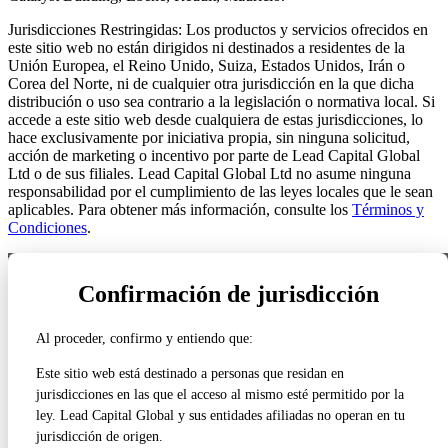
Jurisdicciones Restringidas: Los productos y servicios ofrecidos en
este sitio web no están dirigidos ni destinados a residentes de la
Unión Europea, el Reino Unido, Suiza, Estados Unidos, Irán o
Corea del Norte, ni de cualquier otra jurisdicción en la que dicha
distribución o uso sea contrario a la legislación o normativa local. Si
accede a este sitio web desde cualquiera de estas jurisdicciones, lo
hace exclusivamente por iniciativa propia, sin ninguna solicitud,
acción de marketing o incentivo por parte de Lead Capital Global
Ltd o de sus filiales. Lead Capital Global Ltd no asume ninguna
responsabilidad por el cumplimiento de las leyes locales que le sean
aplicables. Para obtener más información, consulte los
Términos y
Condiciones
.
NUESTRAS LICENCIAS REGULATORIAS
Confirmación de jurisdicción
VER TODOS LOS DETALLES DE LA REGULACIÓN ›
Al proceder, confirmo y entiendo que:
Estados Unidos
FINRA / SEC
Este sitio web está destinado a personas que residan en
CRD# 316822
jurisdicciones en las que el acceso al mismo esté permitido por la
ley. Lead Capital Global y sus entidades afiliadas no operan en tu
Reino Unido
jurisdicción de origen.
Regulado por la FCA