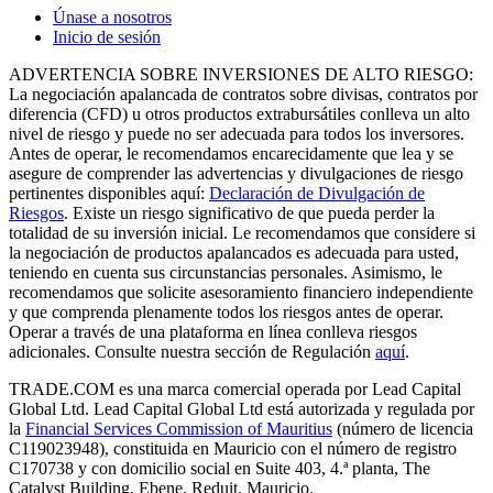
Únase a nosotros
Inicio de sesión
ADVERTENCIA SOBRE INVERSIONES DE ALTO RIESGO:
La negociación apalancada de contratos sobre divisas, contratos por
diferencia (CFD) u otros productos extrabursátiles conlleva un alto
nivel de riesgo y puede no ser adecuada para todos los inversores.
Antes de operar, le recomendamos encarecidamente que lea y se
asegure de comprender las advertencias y divulgaciones de riesgo
pertinentes disponibles aquí:
Declaración de Divulgación de
Riesgos
. Existe un riesgo significativo de que pueda perder la
totalidad de su inversión inicial. Le recomendamos que considere si
la negociación de productos apalancados es adecuada para usted,
teniendo en cuenta sus circunstancias personales. Asimismo, le
recomendamos que solicite asesoramiento financiero independiente
y que comprenda plenamente todos los riesgos antes de operar.
Operar a través de una plataforma en línea conlleva riesgos
adicionales. Consulte nuestra sección de Regulación
aquí
.
TRADE.COM es una marca comercial operada por Lead Capital
Global Ltd. Lead Capital Global Ltd está autorizada y regulada por
la
Financial Services Commission of Mauritius
(número de licencia
C119023948), constituida en Mauricio con el número de registro
C170738 y con domicilio social en Suite 403, 4.ª planta, The
Catalyst Building, Ebene, Reduit, Mauricio.