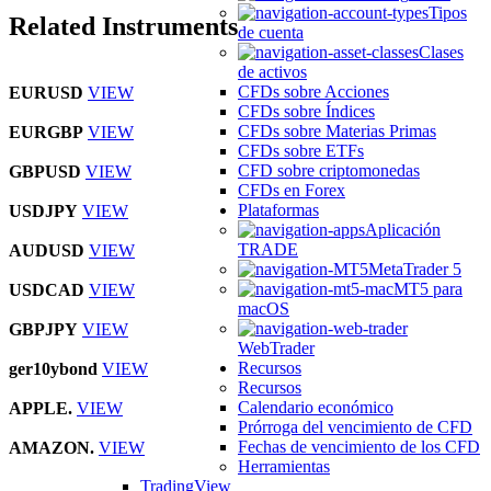
Tipos
Related Instruments
de cuenta
Clases
de activos
CFDs sobre Acciones
EURUSD
VIEW
CFDs sobre Índices
CFDs sobre Materias Primas
EURGBP
VIEW
CFDs sobre ETFs
CFD sobre criptomonedas
GBPUSD
VIEW
CFDs en Forex
Plataformas
USDJPY
VIEW
Aplicación
TRADE
AUDUSD
VIEW
MetaTrader 5
MT5 para
USDCAD
VIEW
macOS
GBPJPY
VIEW
WebTrader
Recursos
ger10ybond
VIEW
Recursos
Calendario económico
APPLE.
VIEW
Prórroga del vencimiento de CFD
Fechas de vencimiento de los CFD
AMAZON.
VIEW
Herramientas
TradingView